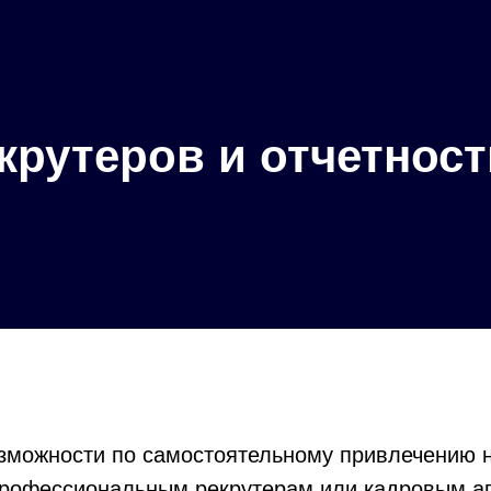
екрутеров и отчетност
озможности по самостоятельному привлечению н
профессиональным рекрутерам или кадровым аг