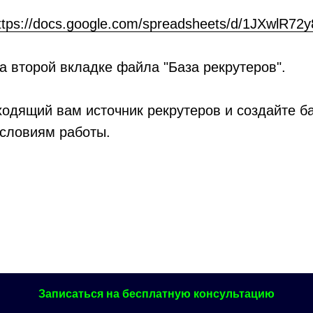
ttps://docs.google.com/spreadsheets/d/1JXwlR72y8
на второй вкладке файла "База рекрутеров".
одящий вам источник рекрутеров и создайте баз
условиям работы.
Записаться на бесплатную консультацию