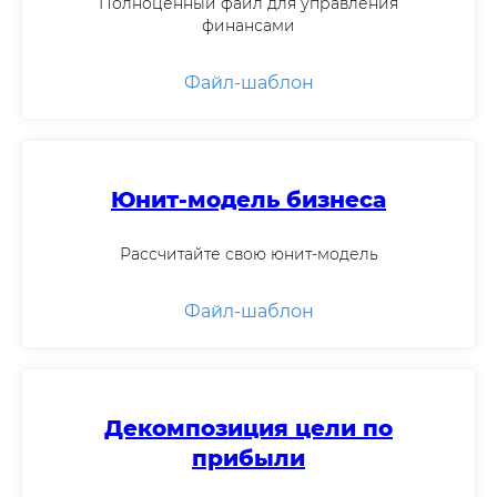
Полноценный файл для управления
финансами
Файл-шаблон
Юнит-модель бизнеса
Рассчитайте свою юнит-модель
Видео про индивидуальную встречу с
экспертом (89 секунд)
Файл-шаблон
Декомпозиция цели по
ПРЕЗЕНТАЦИЯ
прибыли
ресурсов Акселератора