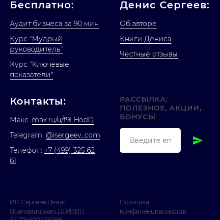
Бесплатно:
Денис Сергеев:
Аудит бизнеса за 90 мин
Об авторе
Курс "Мудрый
Книги Дениса
руководитель"
Честные отзывы
Курс "Ключевые
показатели"
РАССЫЛКА:
Контакты:
ПОЛЕЗНОЕ, АКЦИИ,
БОНУСЫ
Макс:
max.ru/u/f9LHodD
Telegram:
@isergeev_com
Телефон:
+7 (499) 325 62
61
ИП Сергеев Денис
Политика
Владимирович ОГРНИП
конфиденциальности
321774600238088