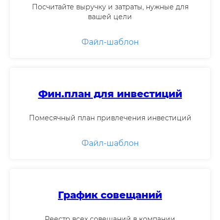
Посчитайте выручку и затраты, нужные для
вашей цели
За 15 мин. все варианты
решения вашей задачи
Файл-шаблон
1) Платные программы
2) Бесплатные
Записаться
Фин.план для инвестиций
Помесячный план привлечения инвестиций
АУДИТ БИЗНЕСА
Файл-шаблон
+ план достижения цели
90 мин. персональной работы с
экспертом:
1) Маркетинг
График совещаний
2) Продажи
3) Управление
Записаться
Реестр всех совещаний в компании