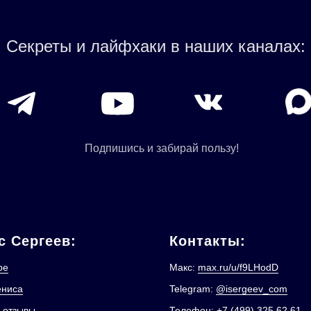
Секреты и лайфхаки в наших каналах:
Подпишись и забирай пользу!
с Сергеев:
Контакты:
ре
Макс:
max.ru/u/f9LHodD
ениса
Telegram:
@isergeev_com
 отзывы
Телефон:
+7 (499) 325 62 61