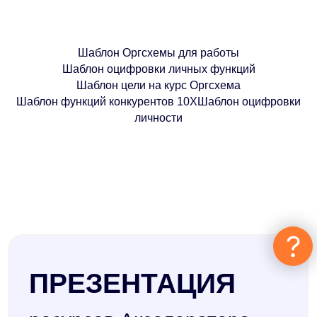
ПРЕЗЕНТАЦИЯ
ресурсов Акселератора
Шаблон Оргсхемы для работы
Шаблон оцифровки личных функций
За 15 мин. все варианты решения
Шаблон цели на курс Оргсхема
вашей задачи
Шаблон функций конкурентов 10Х
Шаблон оцифровки
1) Платные программы
личности
2) Бесплатные
Записаться
АУДИТ БИЗНЕСА
+ план достижения цели
90 мин. персональной работы с
экспертом: